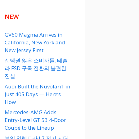
NEW
GV60 Magma Arrives in
California, New York and
New Jersey First
선택권 잃은 소비자들, 테슬
라 FSD 구독 전환의 불편한
진실
Audi Built the Nuvolari1 in
Just 405 Days — Here’s
How
Mercedes-AMG Adds
Entry-Level GT 53 4-Door
Coupé to the Lineup
뷰익 일렉트라 L7 전기 세단,