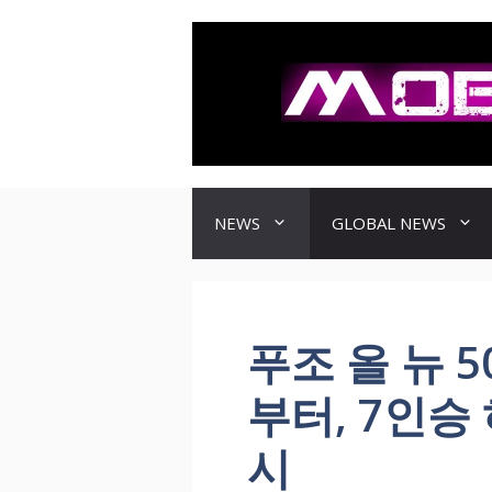
컨
텐
츠
로
건
너
뛰
기
NEWS
GLOBAL NEWS
푸조 올 뉴 5
부터, 7인승
시