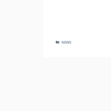
카
NEWS
테
고
리