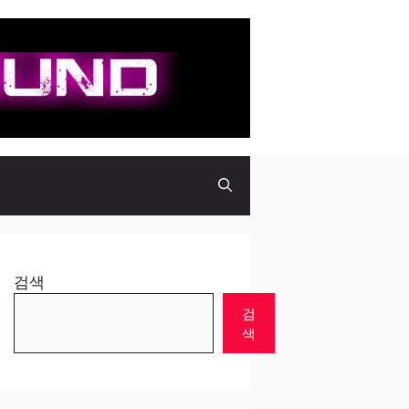
검색
검
색