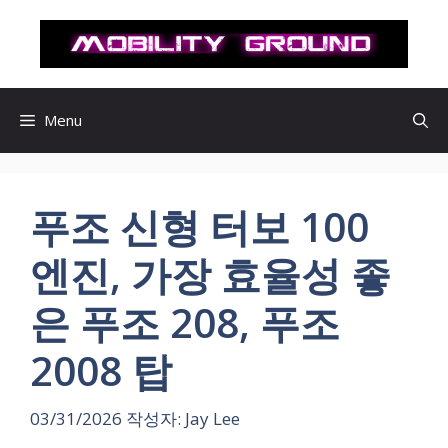
컨
텐
츠
로
건
Menu
너
뛰
기
푸조 신형 터보 100
엔진, 가장 효율성 좋
은 푸조 208, 푸조
2008 탑
03/31/2026
작성자:
Jay Lee