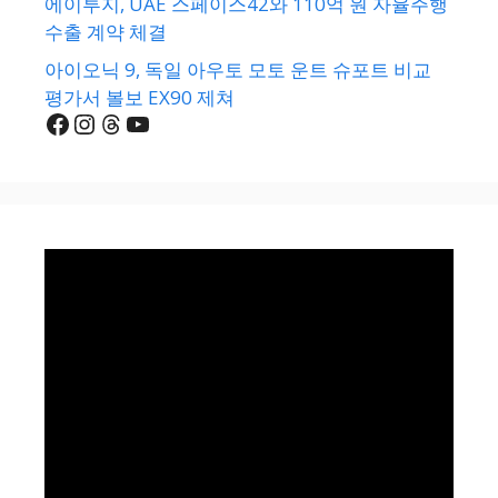
에이투지, UAE 스페이스42와 110억 원 자율주행
수출 계약 체결
아이오닉 9, 독일 아우토 모토 운트 슈포트 비교
평가서 볼보 EX90 제쳐
Facebook
Instagram
Threads
YouTube