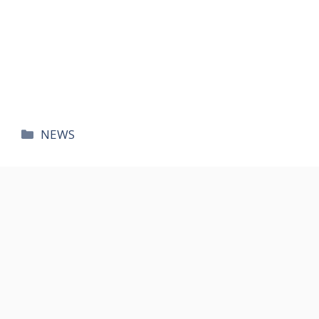
카
NEWS
테
고
리