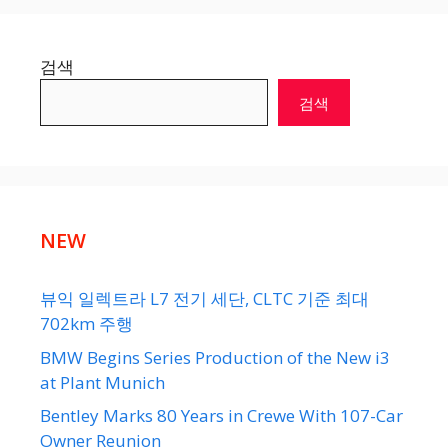
검색
검색
NEW
뷰익 일렉트라 L7 전기 세단, CLTC 기준 최대
702km 주행
BMW Begins Series Production of the New i3
at Plant Munich
Bentley Marks 80 Years in Crewe With 107-Car
Owner Reunion