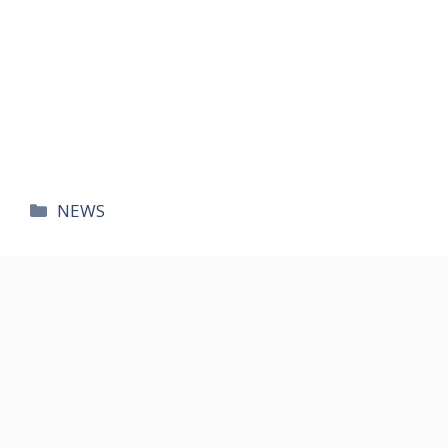
카
NEWS
테
고
리