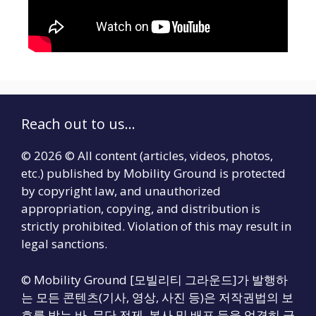
Reach out to us...
© 2026 © All content (articles, videos, photos,
etc.) published by Mobility Ground is protected
by copyright law, and unauthorized
appropriation, copying, and distribution is
strictly prohibited. Violation of this may result in
legal sanctions.
© Mobility Ground [모빌리티 그라운드]가 발행하
는 모든 콘텐츠(기사, 영상, 사진 등)은 저작권법의 보
호를 받는 바, 무단 전제, 복사 및 배포 등을 엄격히 금