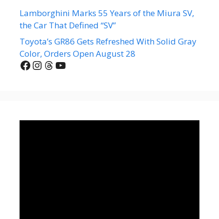
Lamborghini Marks 55 Years of the Miura SV,
the Car That Defined “SV”
Toyota’s GR86 Gets Refreshed With Solid Gray
Color, Orders Open August 28
Facebook
Instagram
Threads
YouTube