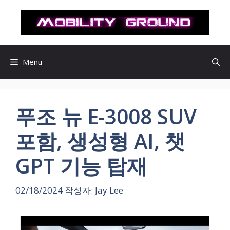
컨
텐
츠
로
건
Menu
너
뛰
기
푸조 뉴 E-3008 SUV
포함, 생성형 AI, 챗
GPT 기능 탑재
02/18/2024
작성자:
Jay Lee