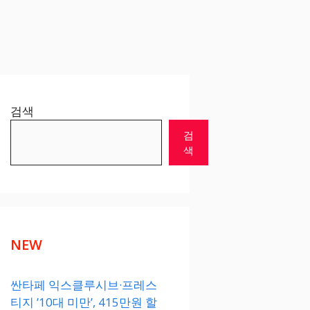
검색
검
색
NEW
싼타페 익스클루시브·프레스
티지 ’10대 미만’, 415만원 할