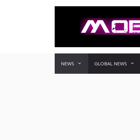
컨
텐
츠
로
건
너
뛰
기
NEWS
GLOBAL NEWS