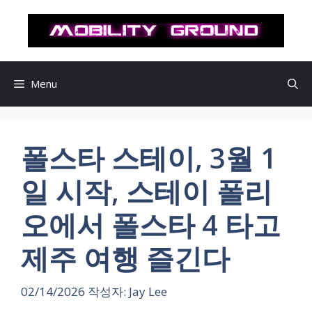
컨
텐
츠
로
건
Menu
너
뛰
기
폴스타 스테이, 3월 1
일 시작, 스테이 폴리
오에서 폴스타 4 타고
제주 여행 즐긴다
02/14/2026
작성자:
Jay Lee