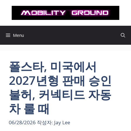
컨
텐
츠
로
건
Menu
너
뛰
기
폴스타, 미국에서
2027년형 판매 승인
불허, 커넥티드 자동
차 룰 때
06/28/2026
작성자:
Jay Lee