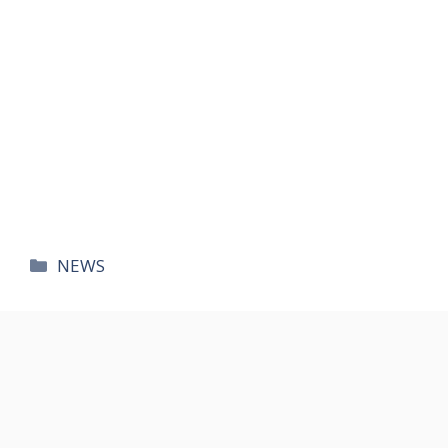
카
NEWS
테
고
리