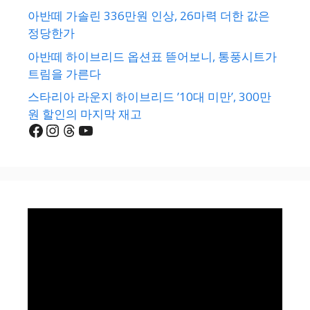
아반떼 가솔린 336만원 인상, 26마력 더한 값은
정당한가
아반떼 하이브리드 옵션표 뜯어보니, 통풍시트가
트림을 가른다
스타리아 라운지 하이브리드 ’10대 미만’, 300만
원 할인의 마지막 재고
Facebook
Instagram
Threads
YouTube