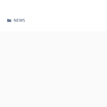
카
NEWS
테
고
리