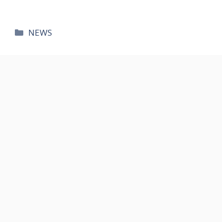
카
NEWS
테
고
리