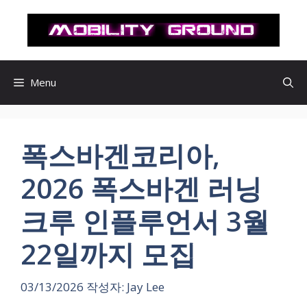
컨
텐
츠
로
건
Menu
너
뛰
기
폭스바겐코리아,
2026 폭스바겐 러닝
크루 인플루언서 3월
22일까지 모집
03/13/2026
작성자:
Jay Lee