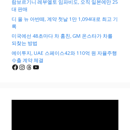
람보르기니 레부엘토 임파비도, 오직 일본에만 25
대 판매
디 올 뉴 아반떼, 계약 첫날 1만 1,094대로 최고 기
록
미국에선 48초마다 차 훔친, GM 온스타가 차를
되찾는 방법
에이투지, UAE 스페이스42와 110억 원 자율주행
수출 계약 체결
Facebook
Instagram
Threads
YouTube