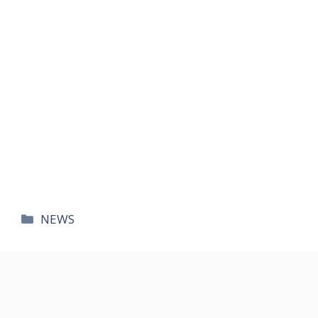
카
NEWS
테
고
리