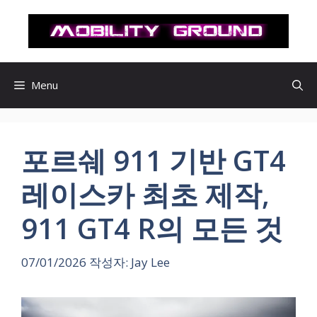
컨
텐
츠
로
건
Menu
너
뛰
기
포르쉐 911 기반 GT4
레이스카 최초 제작,
911 GT4 R의 모든 것
07/01/2026
작성자:
Jay Lee