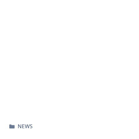
카
NEWS
테