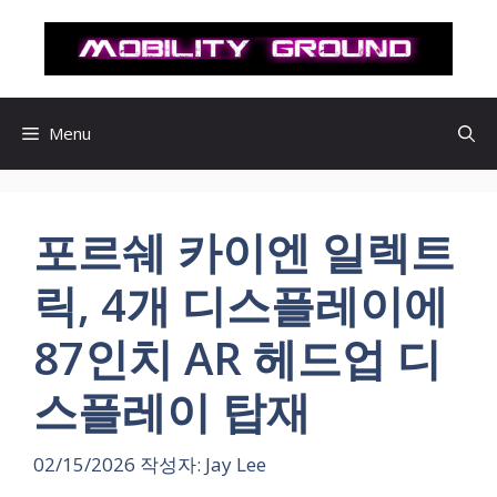
컨
텐
츠
로
건
Menu
너
뛰
기
포르쉐 카이엔 일렉트
릭, 4개 디스플레이에
87인치 AR 헤드업 디
스플레이 탑재
02/15/2026
작성자:
Jay Lee