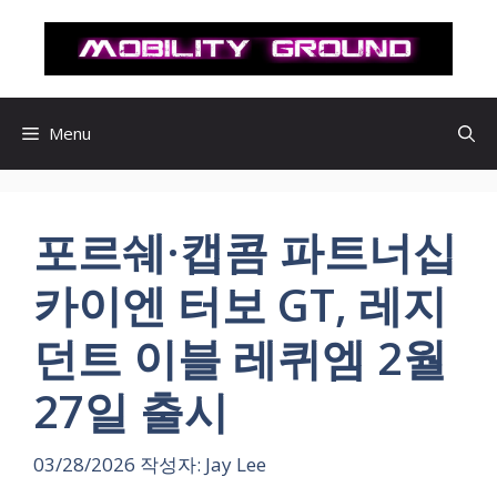
컨
텐
츠
로
건
Menu
너
뛰
기
포르쉐·캡콤 파트너십
카이엔 터보 GT, 레지
던트 이블 레퀴엠 2월
27일 출시
03/28/2026
작성자:
Jay Lee