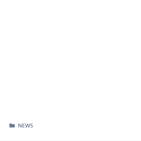
카
NEWS
테
고