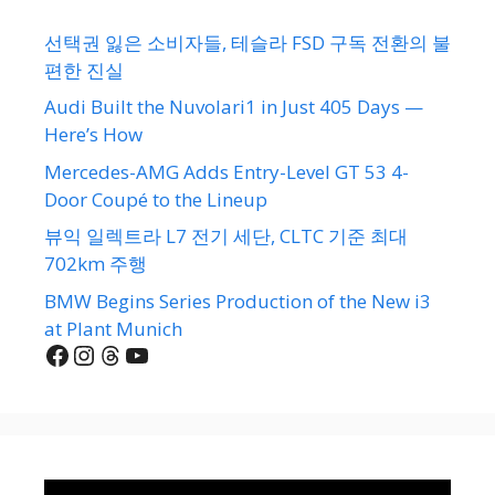
선택권 잃은 소비자들, 테슬라 FSD 구독 전환의 불
편한 진실
Audi Built the Nuvolari1 in Just 405 Days —
Here’s How
Mercedes-AMG Adds Entry-Level GT 53 4-
Door Coupé to the Lineup
뷰익 일렉트라 L7 전기 세단, CLTC 기준 최대
702km 주행
BMW Begins Series Production of the New i3
at Plant Munich
Facebook
Instagram
Threads
YouTube