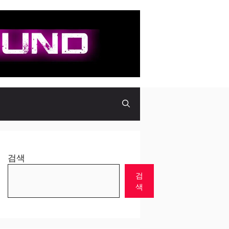
검색
검
색