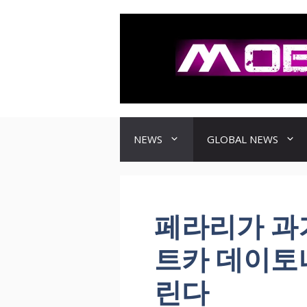
컨
텐
츠
로
건
너
뛰
기
NEWS
GLOBAL NEWS
페라리가 과
트카 데이토나
린다