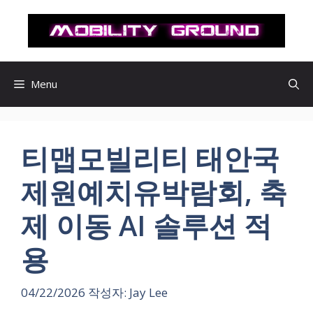
컨
텐
츠
로
건
Menu
너
뛰
기
티맵모빌리티 태안국
제원예치유박람회, 축
제 이동 AI 솔루션 적
용
04/22/2026
작성자:
Jay Lee