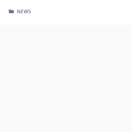
카
NEWS
테
고
리