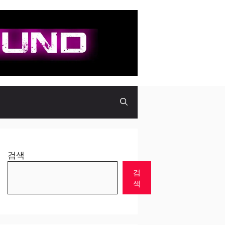
검색
검
색