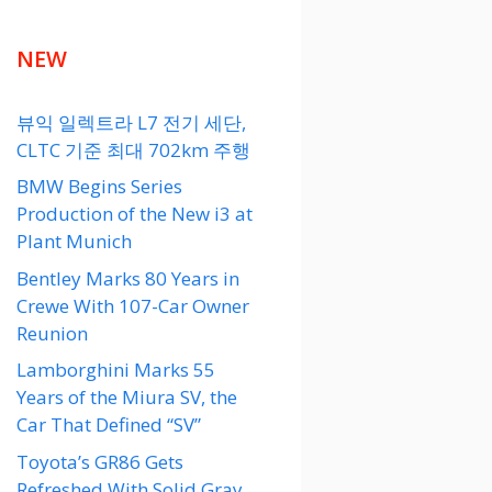
NEW
뷰익 일렉트라 L7 전기 세단,
CLTC 기준 최대 702km 주행
BMW Begins Series
Production of the New i3 at
Plant Munich
Bentley Marks 80 Years in
Crewe With 107-Car Owner
Reunion
Lamborghini Marks 55
Years of the Miura SV, the
Car That Defined “SV”
Toyota’s GR86 Gets
Refreshed With Solid Gray