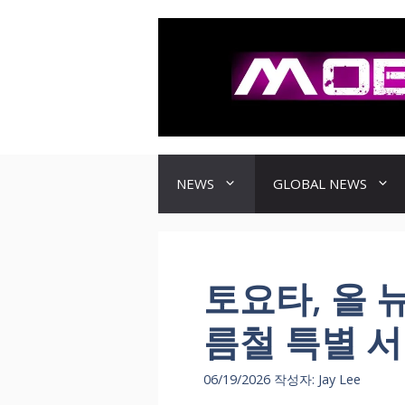
컨
텐
츠
로
건
너
뛰
기
NEWS
GLOBAL NEWS
토요타, 올 뉴
름철 특별 
06/19/2026
작성자:
Jay Lee