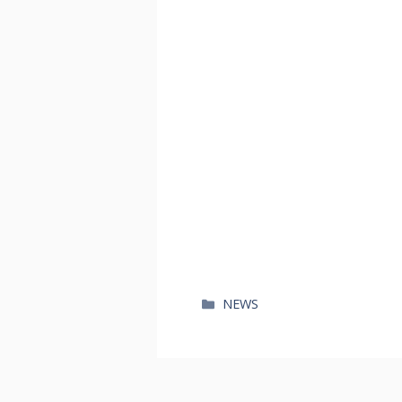
카
NEWS
테
고
리