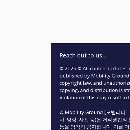
Reach out to us...
© 2026 © All content (articles, 
published by Mobility Ground 
copyright law, and unauthoriz
copying, and distribution is str
Violation of this may result in 
© Mobility Ground [모빌
사, 영상, 사진 등)은 저작권법의 
등을 엄격히 금지합니다. 이를 어