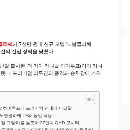
클라쎄
가 7천만 원대 신규 모델 ‘노블클라쎄
무진의 진입 장벽을 낮췄다.
지난달 출시된 ‘더 기아 카니발 하이루프(이하 카니
작됐다. 프리미엄 리무진의 품격과 승차감에 가격
발 하이루프에 프리미엄 인테리어 결합
 노블클라쎄 T9와 동일 적용
컬 그릴·마블 플로어·27인치 QHD 모니터
라쎄 L4 최대 900만 원·L9 최대 500만 원 할인