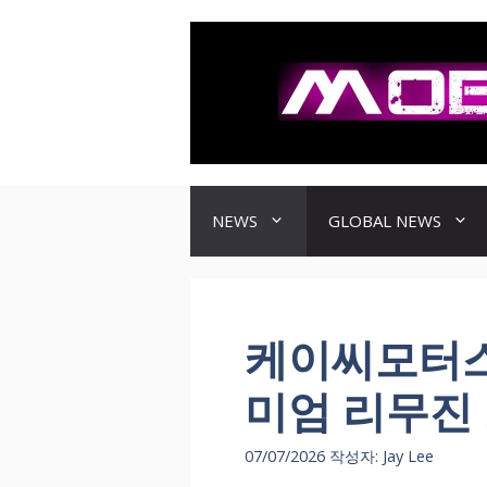
컨
텐
츠
로
건
너
뛰
기
NEWS
GLOBAL NEWS
케이씨모터스
미엄 리무진 
07/07/2026
작성자:
Jay Lee