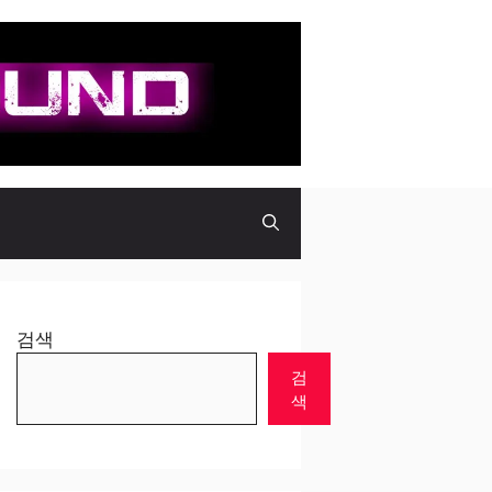
검색
검
색