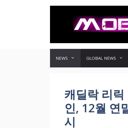
컨
텐
츠
로
건
너
뛰
기
NEWS
GLOBAL NEWS
캐딜락 리릭 1
인, 12월 
시