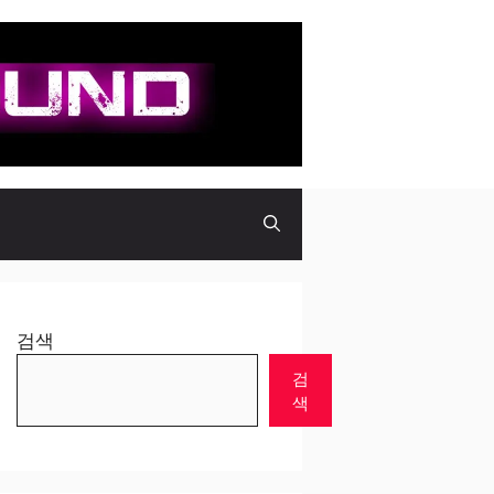
검색
검
색