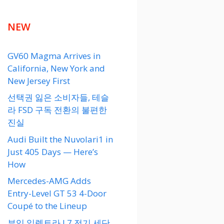
NEW
GV60 Magma Arrives in
California, New York and
New Jersey First
선택권 잃은 소비자들, 테슬
라 FSD 구독 전환의 불편한
진실
Audi Built the Nuvolari1 in
Just 405 Days — Here’s
How
Mercedes-AMG Adds
Entry-Level GT 53 4-Door
Coupé to the Lineup
뷰익 일렉트라 L7 전기 세단,