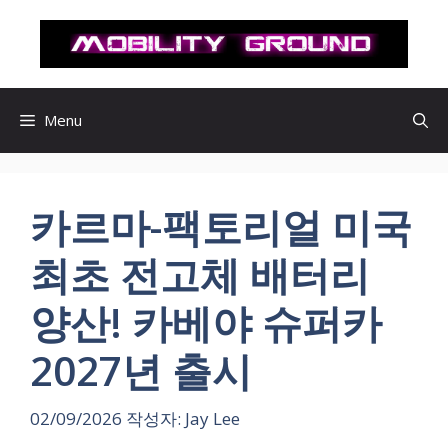
컨
텐
츠
로
건
Menu
너
뛰
기
카르마-팩토리얼 미국
최초 전고체 배터리
양산! 카베야 슈퍼카
2027년 출시
02/09/2026
작성자:
Jay Lee