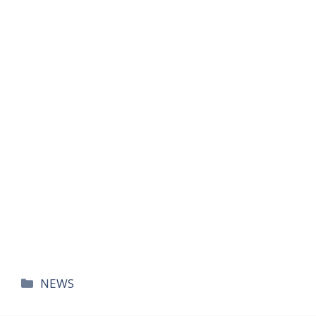
카
NEWS
테