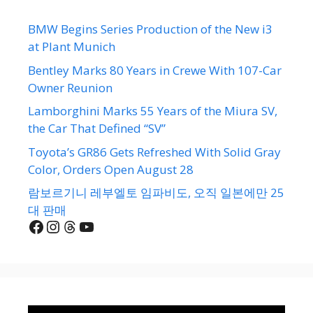
BMW Begins Series Production of the New i3
at Plant Munich
Bentley Marks 80 Years in Crewe With 107-Car
Owner Reunion
Lamborghini Marks 55 Years of the Miura SV,
the Car That Defined “SV”
Toyota’s GR86 Gets Refreshed With Solid Gray
Color, Orders Open August 28
람보르기니 레부엘토 임파비도, 오직 일본에만 25
대 판매
Facebook
Instagram
Threads
YouTube