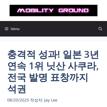
컨
텐
츠
로
건
Menu
너
뛰
기
충격적 성과! 일본 3년
연속 1위 닛산 사쿠라,
전국 발명 표창까지
석권
08/20/2025
작성자:
Jay Lee