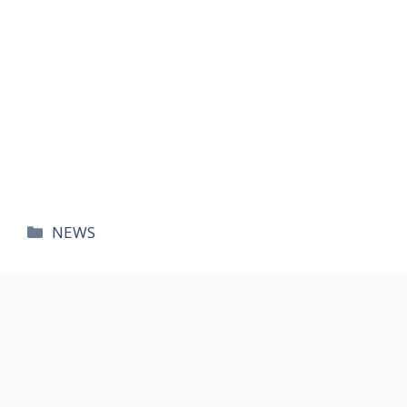
카
NEWS
테
고
리