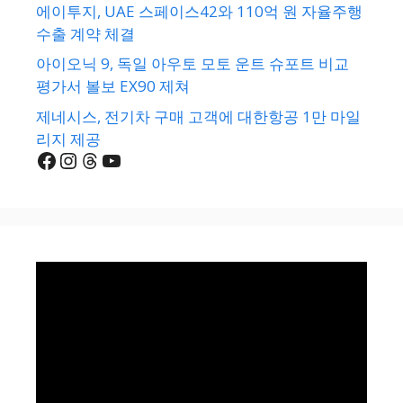
에이투지, UAE 스페이스42와 110억 원 자율주행
수출 계약 체결
아이오닉 9, 독일 아우토 모토 운트 슈포트 비교
평가서 볼보 EX90 제쳐
제네시스, 전기차 구매 고객에 대한항공 1만 마일
리지 제공
Facebook
Instagram
Threads
YouTube