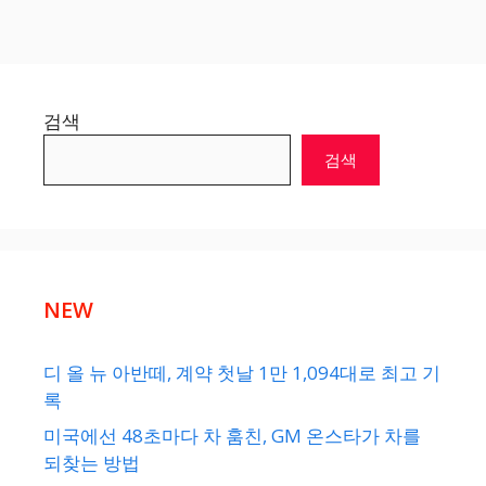
검색
검색
NEW
디 올 뉴 아반떼, 계약 첫날 1만 1,094대로 최고 기
록
미국에선 48초마다 차 훔친, GM 온스타가 차를
되찾는 방법