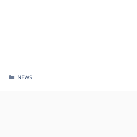
카
NEWS
테
고
리