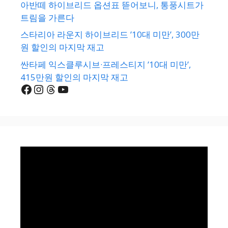
아반떼 하이브리드 옵션표 뜯어보니, 통풍시트가
트림을 가른다
스타리아 라운지 하이브리드 ’10대 미만’, 300만
원 할인의 마지막 재고
싼타페 익스클루시브·프레스티지 ’10대 미만’,
415만원 할인의 마지막 재고
Facebook
Instagram
Threads
YouTube