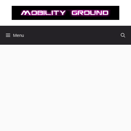
컨
텐
츠
로
건
Menu
너
뛰
기