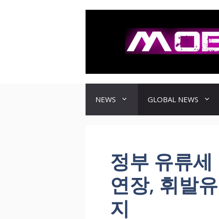
컨
텐
츠
로
건
너
뛰
기
NEWS
GLOBAL NEWS
정부 유류세 
연장, 휘발유
지