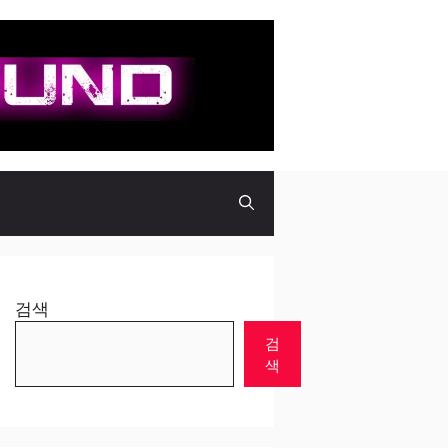
검색
검
색