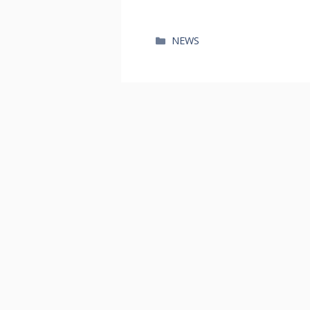
카
NEWS
테
고
리