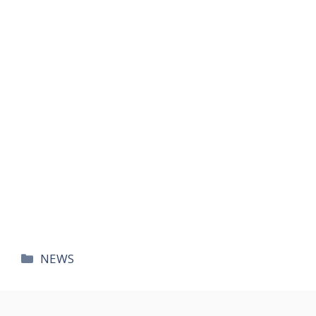
카
NEWS
테
고
리