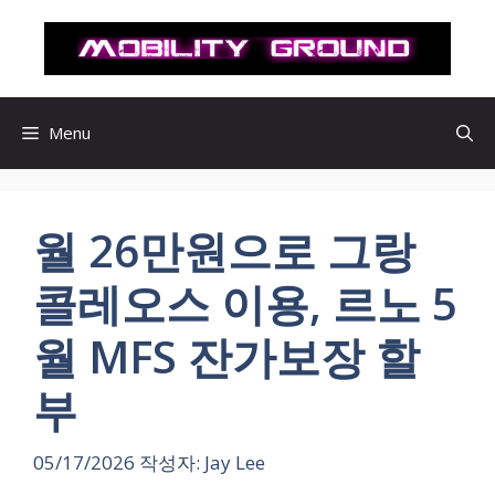
컨
텐
츠
로
건
Menu
너
뛰
기
월 26만원으로 그랑
콜레오스 이용, 르노 5
월 MFS 잔가보장 할
부
05/17/2026
작성자:
Jay Lee