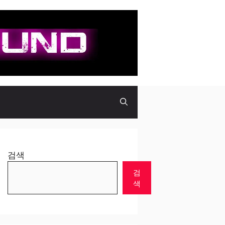
검색
검
색