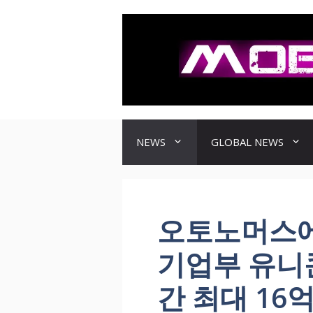
컨
텐
츠
로
건
너
뛰
기
NEWS
GLOBAL NEWS
오토노머스에
기업부 유니
간 최대 16