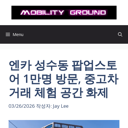
컨
텐
츠
로
건
Menu
너
뛰
기
엔카 성수동 팝업스토
어 1만명 방문, 중고차
거래 체험 공간 화제
03/26/2026
작성자:
Jay Lee