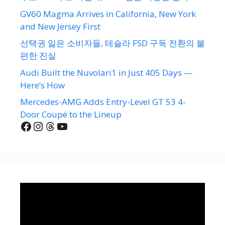
GV60 Magma Arrives in California, New York
and New Jersey First
선택권 잃은 소비자들, 테슬라 FSD 구독 전환의 불
편한 진실
Audi Built the Nuvolari1 in Just 405 Days —
Here’s How
Mercedes-AMG Adds Entry-Level GT 53 4-
Door Coupé to the Lineup
Facebook
Instagram
Threads
YouTube