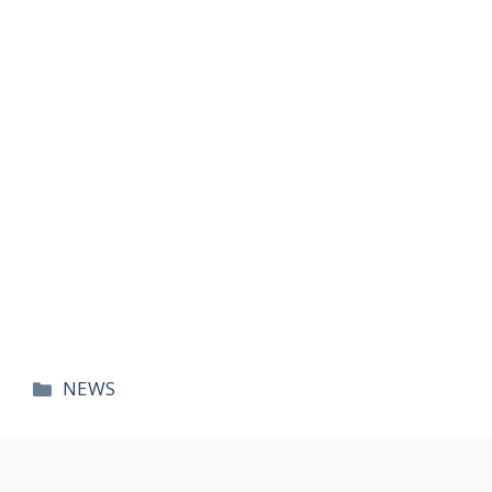
카
NEWS
테
고
리