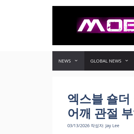
컨
텐
츠
로
건
너
뛰
기
NEWS
GLOBAL NEWS
엑스블 숄더 
어깨 관절 부
03/13/2026
작성자:
Jay Lee