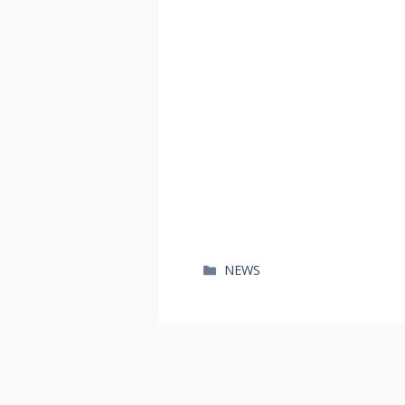
카
NEWS
테
고
리