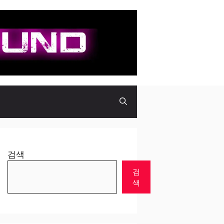
검색
검
색