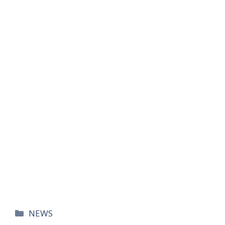
카
NEWS
테