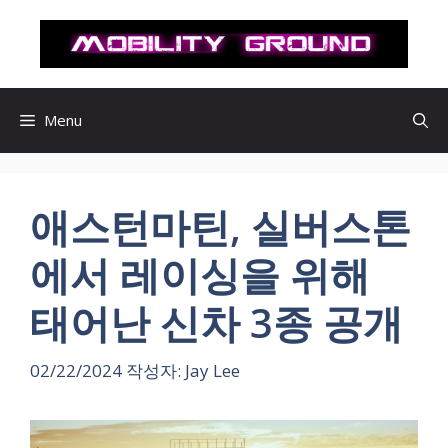
컨
텐
츠
로
건
Menu
너
뛰
기
애스턴마틴, 실버스톤
에서 레이싱을 위해
태어난 신차 3종 공개
02/22/2024
작성자:
Jay Lee