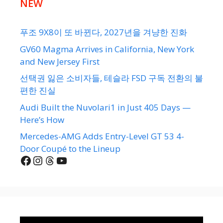
NEW
푸조 9X8이 또 바뀐다, 2027년을 겨냥한 진화
GV60 Magma Arrives in California, New York
and New Jersey First
선택권 잃은 소비자들, 테슬라 FSD 구독 전환의 불
편한 진실
Audi Built the Nuvolari1 in Just 405 Days —
Here’s How
Mercedes-AMG Adds Entry-Level GT 53 4-
Door Coupé to the Lineup
Facebook
Instagram
Threads
YouTube