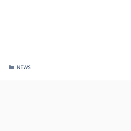
카
NEWS
테
고
리