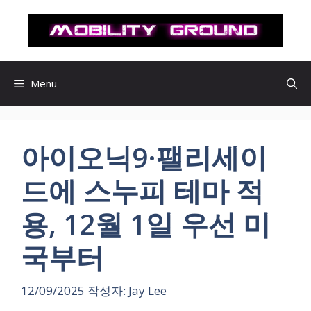
컨
텐
츠
로
건
Menu
너
뛰
기
아이오닉9·팰리세이
드에 스누피 테마 적
용, 12월 1일 우선 미
국부터
12/09/2025
작성자:
Jay Lee