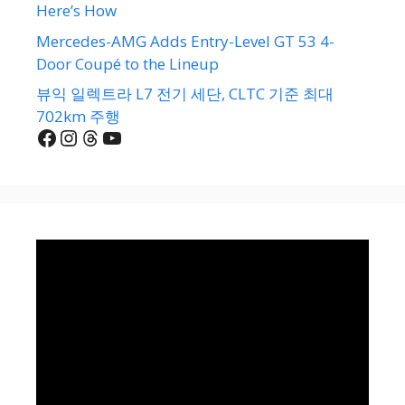
Here’s How
Mercedes-AMG Adds Entry-Level GT 53 4-
Door Coupé to the Lineup
뷰익 일렉트라 L7 전기 세단, CLTC 기준 최대
702km 주행
Facebook
Instagram
Threads
YouTube