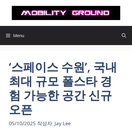
컨
텐
츠
로
건
Menu
너
뛰
기
‘스페이스 수원’, 국내
최대 규모 폴스타 경
험 가능한 공간 신규
오픈
05/10/2025
작성자:
Jay Lee