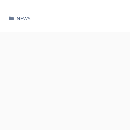
카
NEWS
테
고
리