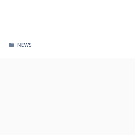
카
NEWS
테
고
리