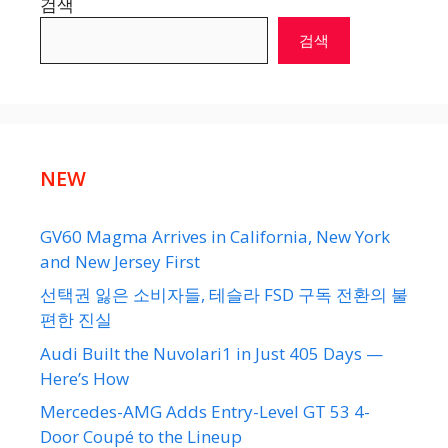
검색
검색
NEW
GV60 Magma Arrives in California, New York
and New Jersey First
선택권 잃은 소비자들, 테슬라 FSD 구독 전환의 불
편한 진실
Audi Built the Nuvolari1 in Just 405 Days —
Here’s How
Mercedes-AMG Adds Entry-Level GT 53 4-
Door Coupé to the Lineup