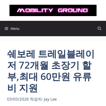
컨
텐
츠
로
건
Menu
너
뛰
기
쉐보레 트레일블레이
저 72개월 초장기 할
부,최대 60만원 유류
비 지원
03/03/2026
작성자:
Jay Lee