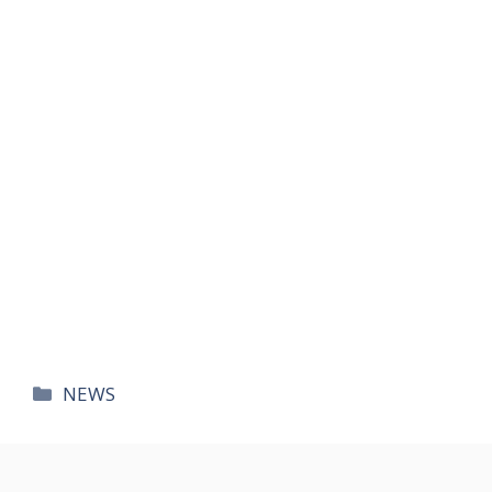
카
NEWS
테
고
리