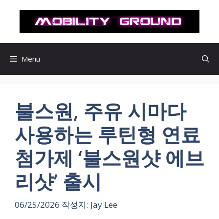
컨
텐
츠
로
건
Menu
너
뛰
기
불스원, 주유 시마다
사용하는 루틴형 연료
첨가제 ‘불스원샷 에브
리샷’ 출시
06/25/2026
작성자:
Jay Lee