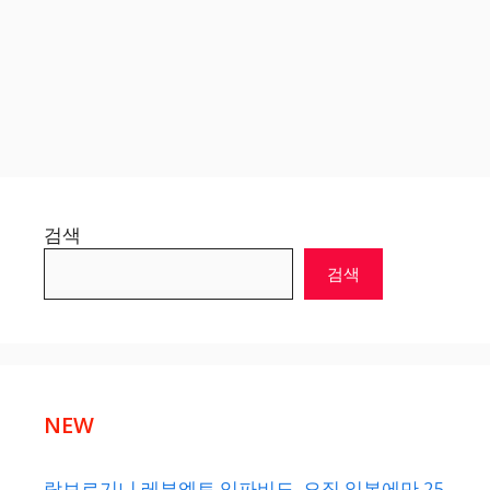
검색
검색
NEW
람보르기니 레부엘토 임파비도, 오직 일본에만 25