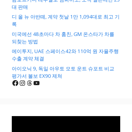
대 판매
디 올 뉴 아반떼, 계약 첫날 1만 1,094대로 최고 기
록
미국에선 48초마다 차 훔친, GM 온스타가 차를
되찾는 방법
에이투지, UAE 스페이스42와 110억 원 자율주행
수출 계약 체결
아이오닉 9, 독일 아우토 모토 운트 슈포트 비교
평가서 볼보 EX90 제쳐
Facebook
Instagram
Threads
YouTube