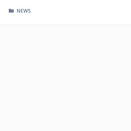
카
NEWS
테
고
리