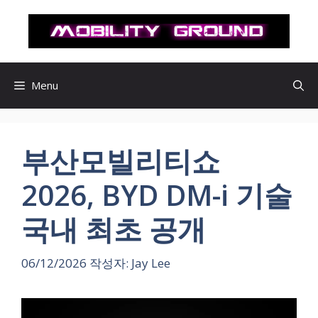
컨
텐
츠
로
건
Menu
너
뛰
기
부산모빌리티쇼
2026, BYD DM-i 기술
국내 최초 공개
06/12/2026
작성자:
Jay Lee