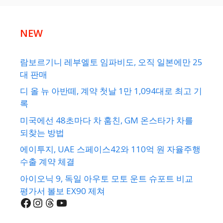
NEW
람보르기니 레부엘토 임파비도, 오직 일본에만 25
대 판매
디 올 뉴 아반떼, 계약 첫날 1만 1,094대로 최고 기
록
미국에선 48초마다 차 훔친, GM 온스타가 차를
되찾는 방법
에이투지, UAE 스페이스42와 110억 원 자율주행
수출 계약 체결
아이오닉 9, 독일 아우토 모토 운트 슈포트 비교
평가서 볼보 EX90 제쳐
Facebook
Instagram
Threads
YouTube