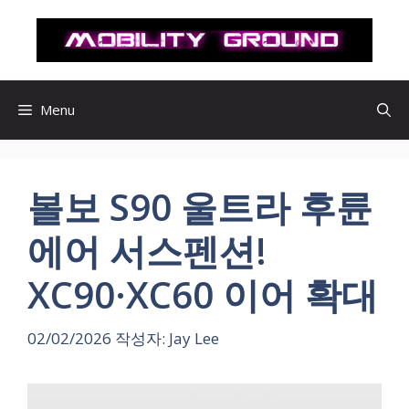
컨
텐
츠
로
건
Menu
너
뛰
기
볼보 S90 울트라 후륜
에어 서스펜션!
XC90·XC60 이어 확대
02/02/2026
작성자:
Jay Lee