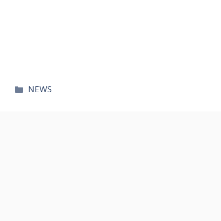
카
NEWS
테
고
리