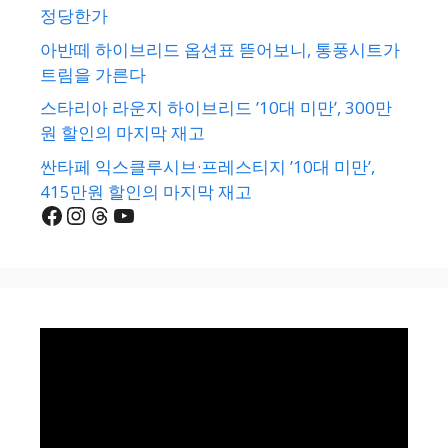
정당한가
아반떼 하이브리드 옵션표 뜯어보니, 통풍시트가
트림을 가른다
스타리아 라운지 하이브리드 ’10대 미만’, 300만
원 할인의 마지막 재고
싼타페 익스클루시브·프레스티지 ’10대 미만’,
415만원 할인의 마지막 재고
Facebook
Instagram
Threads
YouTube