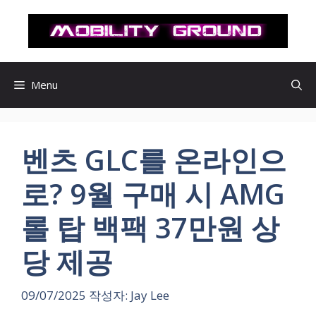
컨
텐
츠
로
건
Menu
너
뛰
기
벤츠 GLC를 온라인으
로? 9월 구매 시 AMG
롤 탑 백팩 37만원 상
당 제공
09/07/2025
작성자:
Jay Lee