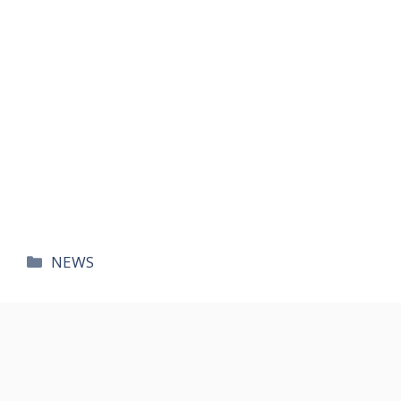
카
NEWS
테
고
리