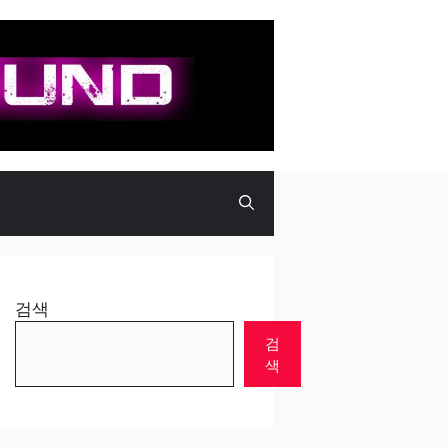
검색
검
색