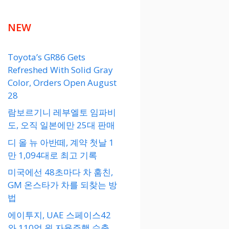
NEW
Toyota’s GR86 Gets
Refreshed With Solid Gray
Color, Orders Open August
28
람보르기니 레부엘토 임파비
도, 오직 일본에만 25대 판매
디 올 뉴 아반떼, 계약 첫날 1
만 1,094대로 최고 기록
미국에선 48초마다 차 훔친,
GM 온스타가 차를 되찾는 방
법
에이투지, UAE 스페이스42
와 110억 원 자율주행 수출