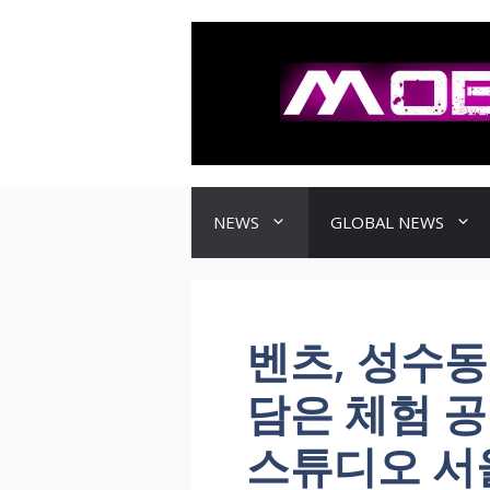
컨
텐
츠
로
건
너
뛰
기
NEWS
GLOBAL NEWS
벤츠, 성수동
담은 체험 공
스튜디오 서울