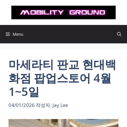
컨
텐
츠
로
건
Menu
너
뛰
기
마세라티 판교 현대백
화점 팝업스토어 4월
1~5일
04/01/2026
작성자:
Jay Lee