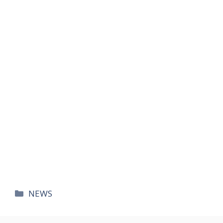
카
NEWS
테
고