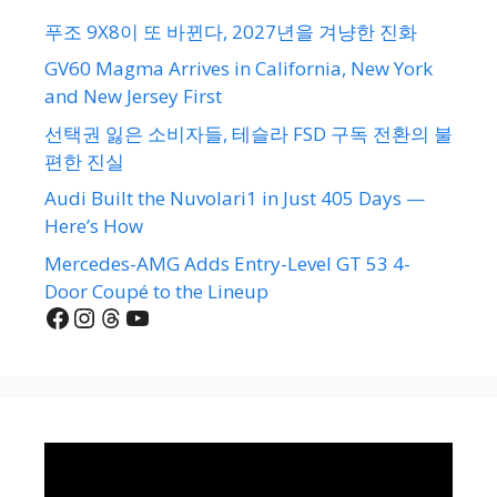
푸조 9X8이 또 바뀐다, 2027년을 겨냥한 진화
GV60 Magma Arrives in California, New York
and New Jersey First
선택권 잃은 소비자들, 테슬라 FSD 구독 전환의 불
편한 진실
Audi Built the Nuvolari1 in Just 405 Days —
Here’s How
Mercedes-AMG Adds Entry-Level GT 53 4-
Door Coupé to the Lineup
Facebook
Instagram
Threads
YouTube