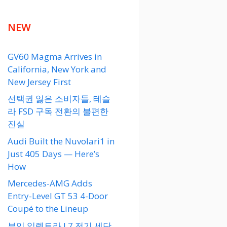
NEW
GV60 Magma Arrives in
California, New York and
New Jersey First
선택권 잃은 소비자들, 테슬
라 FSD 구독 전환의 불편한
진실
Audi Built the Nuvolari1 in
Just 405 Days — Here’s
How
Mercedes-AMG Adds
Entry-Level GT 53 4-Door
Coupé to the Lineup
뷰익 일렉트라 L7 전기 세단,