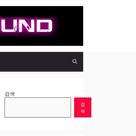
검색
검
색