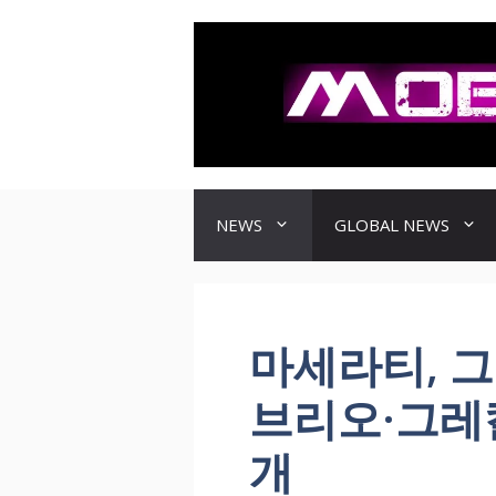
컨
텐
츠
로
건
너
뛰
기
NEWS
GLOBAL NEWS
마세라티, 
브리오·그레
개