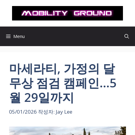
컨
텐
츠
로
건
Menu
너
뛰
기
마세라티, 가정의 달
무상 점검 캠페인…5
월 29일까지
05/01/2026
작성자:
Jay Lee