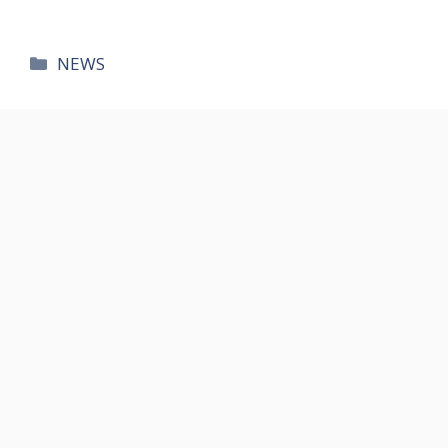
카
NEWS
테
고
리