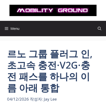
컨
텐
츠
로
건
Menu
너
뛰
기
르노 그룹 플러그 인,
초고속 충전·V2G·충
전 패스를 하나의 이
름 아래 통합
04/12/2026
작성자:
Jay Lee