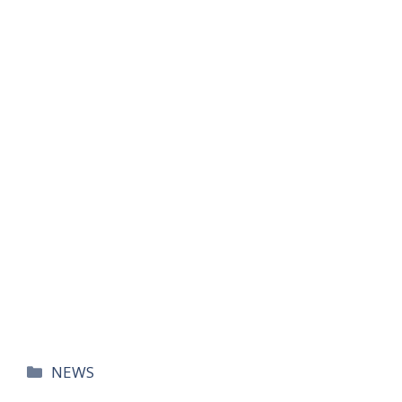
카
NEWS
테