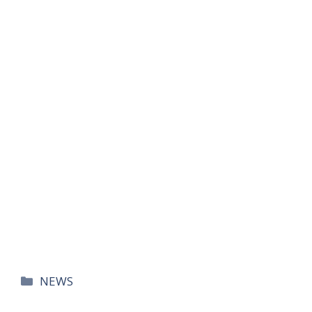
카
NEWS
테