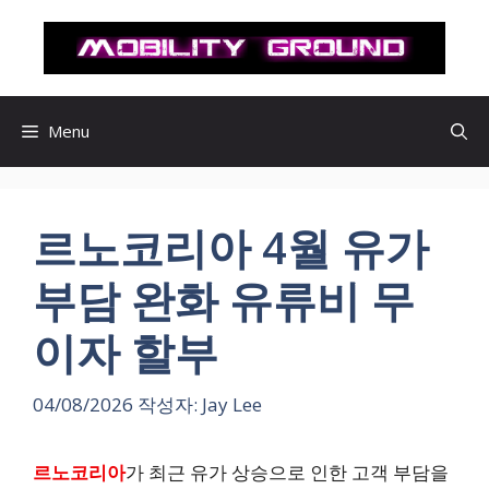
컨
텐
츠
로
건
Menu
너
뛰
기
르노코리아 4월 유가
부담 완화 유류비 무
이자 할부
04/08/2026
작성자:
Jay Lee
르노코리아
가 최근 유가 상승으로 인한 고객 부담을