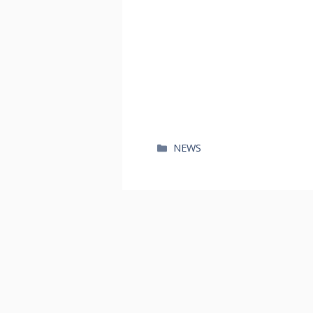
카
NEWS
테
고
리