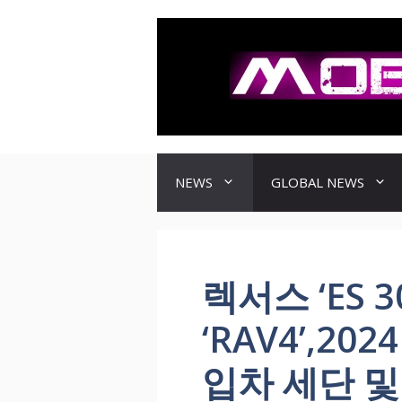
컨
텐
츠
로
건
너
뛰
기
NEWS
GLOBAL NEWS
렉서스 ‘ES 
‘RAV4’,2
입차 세단 및 