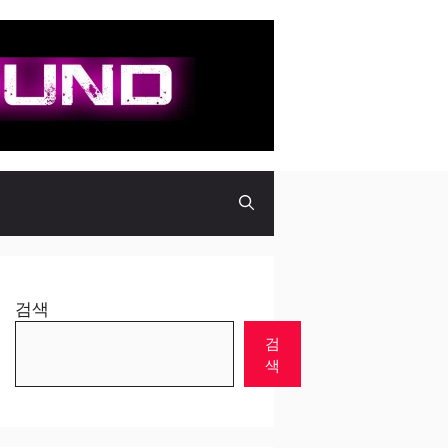
검색
검
색