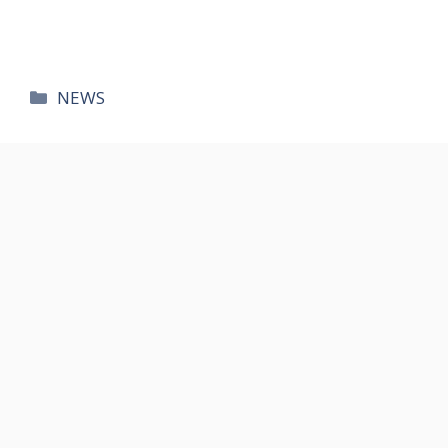
카
NEWS
테
고
리