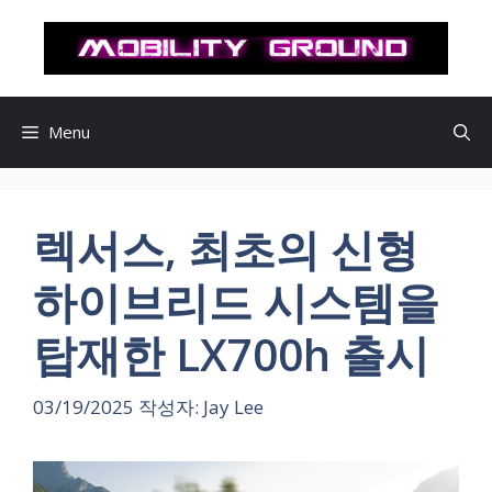
컨
텐
츠
로
건
Menu
너
뛰
기
렉서스, 최초의 신형
하이브리드 시스템을
탑재한 LX700h 출시
03/19/2025
작성자:
Jay Lee