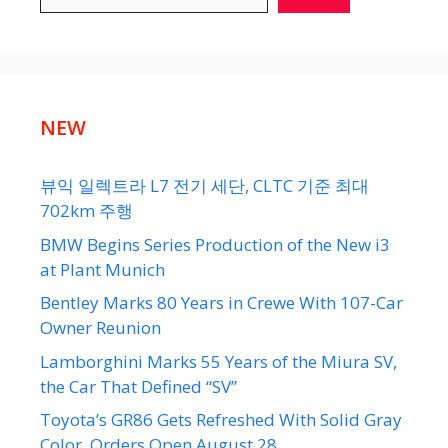
NEW
뷰익 일렉트라 L7 전기 세단, CLTC 기준 최대
702km 주행
BMW Begins Series Production of the New i3
at Plant Munich
Bentley Marks 80 Years in Crewe With 107-Car
Owner Reunion
Lamborghini Marks 55 Years of the Miura SV,
the Car That Defined “SV”
Toyota’s GR86 Gets Refreshed With Solid Gray
Color, Orders Open August 28