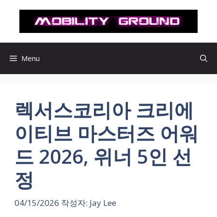
컨
텐
츠
로
건
Menu
너
뛰
기
렉서스코리아 크리에
이티브 마스터즈 어워
드 2026, 위너 5인 선
정
04/15/2026
작성자:
Jay Lee