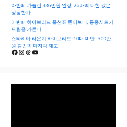
아반떼 가솔린 336만원 인상, 26마력 더한 값은
정당한가
아반떼 하이브리드 옵션표 뜯어보니, 통풍시트가
트림을 가른다
스타리아 라운지 하이브리드 ’10대 미만’, 300만
원 할인의 마지막 재고
Facebook
Instagram
Threads
YouTube