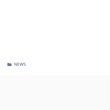
카
NEWS
테
고
리