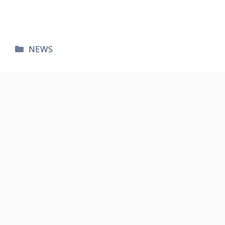
카
NEWS
테
고
리