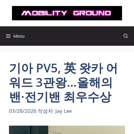
컨
텐
츠
로
건
Menu
너
뛰
기
기아 PV5, 英 왓카 어
워드 3관왕…올해의
밴·전기밴 최우수상
03/28/2026
작성자:
Jay Lee