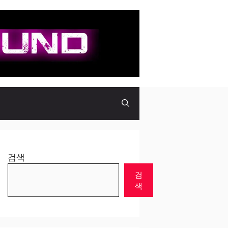
검색
검
색