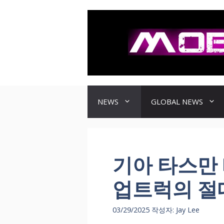
컨
텐
츠
로
건
너
뛰
기
NEWS
GLOBAL NEWS
기아 타스만 
업트럭의 절
03/29/2025
작성자:
Jay Lee