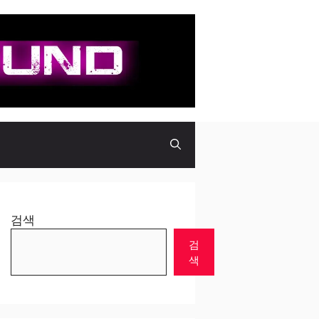
검색
검
색