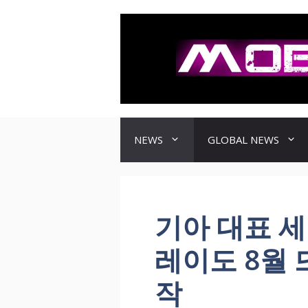
컨
텐
츠
로
건
너
뛰
기
NEWS
GLOBAL NEWS
기아 대표 세단 
레이도 8월
작