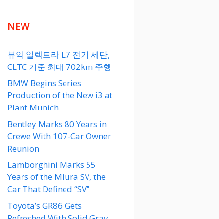
NEW
뷰익 일렉트라 L7 전기 세단,
CLTC 기준 최대 702km 주행
BMW Begins Series
Production of the New i3 at
Plant Munich
Bentley Marks 80 Years in
Crewe With 107-Car Owner
Reunion
Lamborghini Marks 55
Years of the Miura SV, the
Car That Defined “SV”
Toyota’s GR86 Gets
Refreshed With Solid Gray