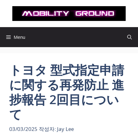
컨
텐
츠
로
건
Menu
너
뛰
기
トヨタ 型式指定申請
に関する再発防止 進
捗報告 2回目につい
て
03/03/2025
작성자:
Jay Lee