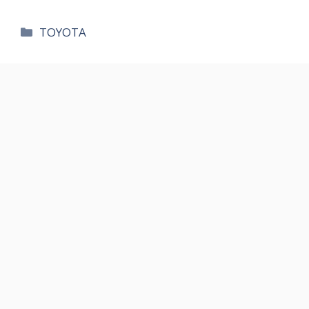
카
TOYOTA
테
고
리