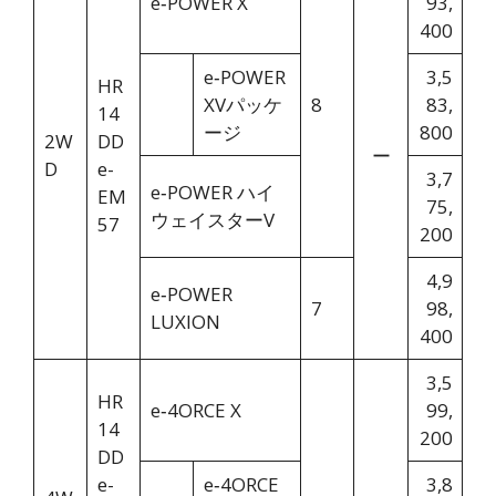
e‑POWER X
93,
400
e‑POWER
3,5
HR
XVパッケ
8
83,
14
ージ
800
2W
DD
ー
D
e-
3,7
e‑POWER ハイ
EM
75,
ウェイスターV
57
200
4,9
e‑POWER
7
98,
LUXION
400
3,5
HR
e‑4ORCE X
99,
14
200
DD
e-
e‑4ORCE
3,8