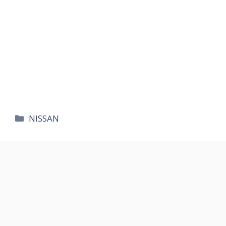
카
NISSAN
테
고
리