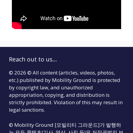
Reach out to us...
© 2026 © All content (articles, videos, photos,
etc.) published by Mobility Ground is protected
by copyright law, and unauthorized
appropriation, copying, and distribution is
strictly prohibited. Violation of this may result in
legal sanctions.
© Mobility Ground [모빌리티 그라운드]가 발행하
는 모든 콘텐츠(기사, 영상, 사진 등)은 저작권법의 보