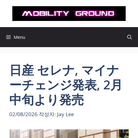
컨
텐
츠
로
건
Menu
너
뛰
기
日産 セレナ, マイナ
ーチェンジ発表, 2月
中旬より発売
02/08/2026
작성자:
Jay Lee