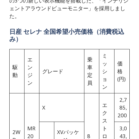
の3つの新しい表示機能を搭載した、「インテリジ
ェントアラウンドビューモニター」を採用しまし
た。
日産 セレナ 全国希望小売価格（消費税込
み）
ミ
エ
乗
ッ
価
駆
ン
車
グレード
シ
格
動
ジ
定
ョ
(円)
ン
員
ン
2,7
エ
X
85,
ク
200
ス
MR
ト
3,0
2W
XVパッケ
20
8
ロ
43,