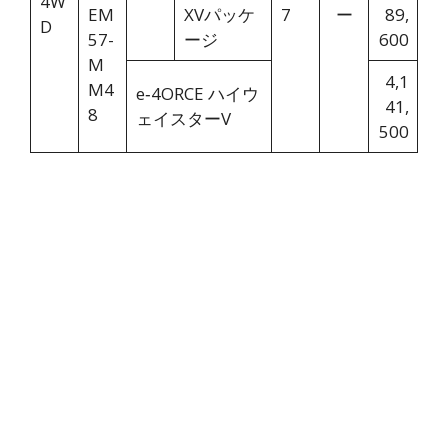
4W
EM
XVパッケ
7
ー
89,
D
57-
ージ
600
M
4,1
M4
e‑4ORCE ハイウ
41,
8
ェイスターV
500