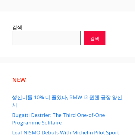
검색
검색
NEW
생산비를 10% 더 줄였다, BMW i3 뮌헨 공장 양산
시
Bugatti Destrier: The Third One-of-One
Programme Solitaire
Leaf NISMO Debuts With Michelin Pilot Sport