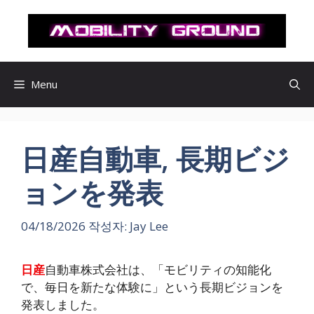
컨
텐
츠
로
건
Menu
너
뛰
기
日産自動車, 長期ビジ
ョンを発表
04/18/2026
작성자:
Jay Lee
日産
自動車株式会社は、「モビリティの知能化
で、毎日を新たな体験に」という長期ビジョンを
発表しました。