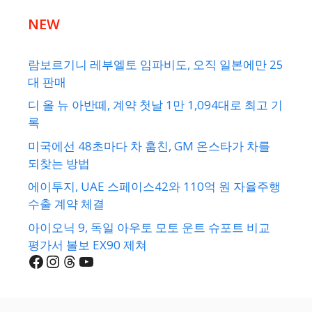
NEW
람보르기니 레부엘토 임파비도, 오직 일본에만 25
대 판매
디 올 뉴 아반떼, 계약 첫날 1만 1,094대로 최고 기
록
미국에선 48초마다 차 훔친, GM 온스타가 차를
되찾는 방법
에이투지, UAE 스페이스42와 110억 원 자율주행
수출 계약 체결
아이오닉 9, 독일 아우토 모토 운트 슈포트 비교
평가서 볼보 EX90 제쳐
Facebook
Instagram
Threads
YouTube