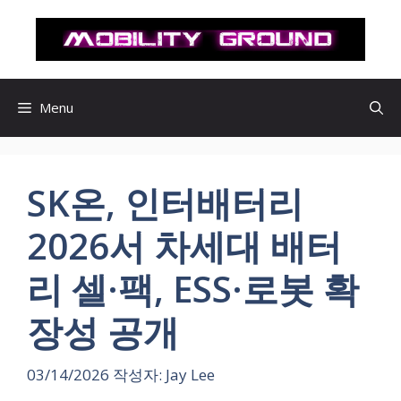
컨
텐
츠
로
건
Menu
너
뛰
기
SK온, 인터배터리
2026서 차세대 배터
리 셀·팩, ESS·로봇 확
장성 공개
03/14/2026
작성자:
Jay Lee