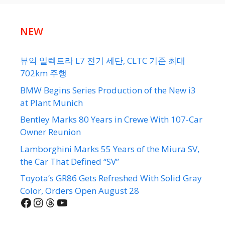
NEW
뷰익 일렉트라 L7 전기 세단, CLTC 기준 최대
702km 주행
BMW Begins Series Production of the New i3
at Plant Munich
Bentley Marks 80 Years in Crewe With 107-Car
Owner Reunion
Lamborghini Marks 55 Years of the Miura SV,
the Car That Defined “SV”
Toyota’s GR86 Gets Refreshed With Solid Gray
Color, Orders Open August 28
Facebook
Instagram
Threads
YouTube