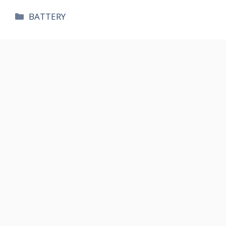
카
BATTERY
테
고
리